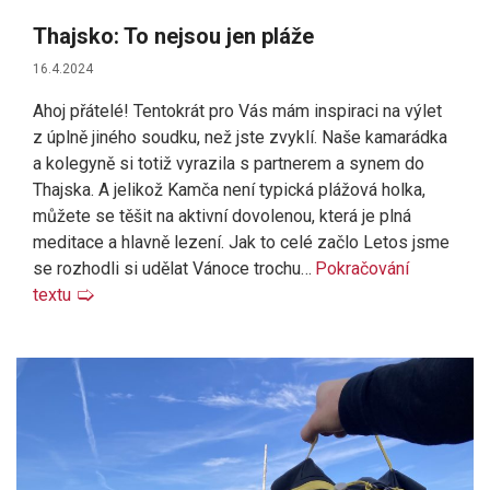
Thajsko: To nejsou jen pláže
16.4.2024
Ahoj přátelé! Tentokrát pro Vás mám inspiraci na výlet
z úplně jiného soudku, než jste zvyklí. Naše kamarádka
a kolegyně si totiž vyrazila s partnerem a synem do
Thajska. A jelikož Kamča není typická plážová holka,
můžete se těšit na aktivní dovolenou, která je plná
meditace a hlavně lezení. Jak to celé začlo Letos jsme
se rozhodli si udělat Vánoce trochu…
Pokračování
textu
🢡