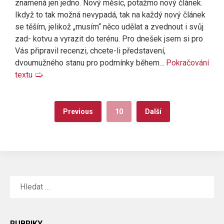
znamená jen jedno. Nový měsíc, potažmo nový článek.
Ikdyž to tak možná nevypadá, tak na každý nový článek
se těším, jelikož „musím“ něco udělat a zvednout i svůj
zad- kotvu a vyrazit do terénu. Pro dnešek jsem si pro
Vás připravil recenzi, chcete-li představení,
dvoumužného stanu pro podmínky během…
Pokračování
textu
🢡
Previous
10
Další
VYHLEDÁVÁNÍ
RUBRIKY