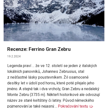
Recenze: Ferrino Gran Zebru
19.2.2024
Legenda praví … že ve 12. století se jeden z italských
lokálních panovníků, Johannes Zebrusius, stal
z nešťastné lásky poustevníkem. Žil osamoceně
desítky let v údolí pod horou, které poté přejalo jeho
jméno. A stejně tak i dva vrcholy, Gran Zebru a nedaleký
Monte Zebru (3735 m). Někteří historikové ale odvozují
název ze staré keltštiny či latiny. Původ německého
pojmenování je také nejasný….
Pokračování textu
🢡