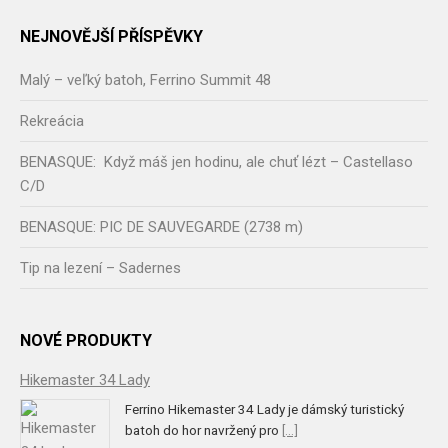
NEJNOVĚJŠÍ PŘÍSPĚVKY
Malý – veľký batoh, Ferrino Summit 48
Rekreácia
BENASQUE: Když máš jen hodinu, ale chuť lézt – Castellaso
C/D
BENASQUE: PIC DE SAUVEGARDE (2738 m)
Tip na lezení – Sadernes
NOVÉ PRODUKTY
Hikemaster 34 Lady
Ferrino Hikemaster 34 Lady je dámský turistický
batoh do hor navržený pro
[...]