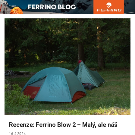
Přejít
k
obsahu
webu
Recenze: Ferrino Blow 2 – Malý, ale náš
16.4.2024