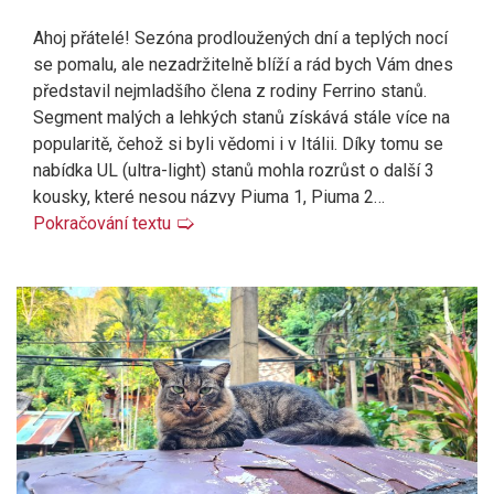
Ahoj přátelé! Sezóna prodloužených dní a teplých nocí
se pomalu, ale nezadržitelně blíží a rád bych Vám dnes
představil nejmladšího člena z rodiny Ferrino stanů.
Segment malých a lehkých stanů získává stále více na
popularitě, čehož si byli vědomi i v Itálii. Díky tomu se
nabídka UL (ultra-light) stanů mohla rozrůst o další 3
kousky, které nesou názvy Piuma 1, Piuma 2…
Pokračování textu
🢡