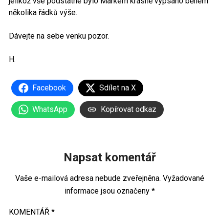
jelikož vše podstatné bylo Markem krásně vypsáno během
několika řádků výše.
Dávejte na sebe venku pozor.
H.
Facebook
Sdílet na X
WhatsApp
Kopírovat odkaz
Napsat komentář
Vaše e-mailová adresa nebude zveřejněna.
Vyžadované
informace jsou označeny
*
KOMENTÁŘ
*