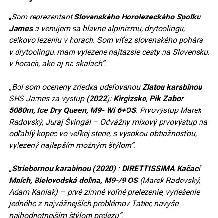
„
Som reprezentant
Slovenského Horolezeckého Spolku
James
a venujem sa hlavne alpinizmu, drytoolingu,
celkovo lezeniu v horach. Som víťaz slovenského pohára
v drytoolingu, mam vylezene najtazsie cesty na Slovensku,
v horach, ako aj na skalach“.
„Bol som oceneny zriedka udeľovanou
Zlatou karabinou
SHS James za vystup
(2022)
:
Kirgizsko
,
Pik Zabor
5080m, Ice Dry Queen, M9- Wi 6+OS
. Prvovýstup Marek
Radovský, Juraj Švingál – Odvážny mixový prvovýstup na
odľahlý kopec vo veľkej stene, s vysokou obtiažnosťou,
vylezený najlepším možným štýlom“.
„
Striebornou karabinou (2020)
:
DIRETTISSIMA Kačací
Mních, Bielovodská dolina, M9-/9 OS
(Marek Radovský,
Adam Kaniak) – prvé zimné voľné prelezenie, vyriešenie
jedného z najvážnejších problémov Tatier, navyše
najhodnotnejším štýlom prelezu“.