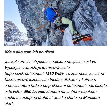
Kde a ako som ich používal
„Liezol som v nich jednu z najextrémnejších ciest vo
Vysokých Tatrách, je to mixová cesta
Supersciek obtiažnosti
M10 Wi5+
. To znamená, že veľmi
ťažké mixové lezenie sa strieda s dĺžkami v kolmom
a previsnutom ľade a po prekonaní obtiažnosti nás čakalo
ešte veľmi
dlhé lezenie
žľadom na vrchol v hlbokom
snehu a zostup na druhú stranu ku chate na Morskom
oku“.