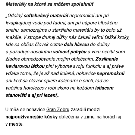
Materiály na ktoré sa môžem spoľahnúť
„Odolný
softshelový materiál
nepremokol ani pri
kvapkajúcej vode pod ľadmi, ani pri nápore hlbokého
snehu, samozrejme u staršieho materiálu by to bolo už
inakšie. V strope druhej dĺžky nás čakali veľmi ťažké kroky,
kde sa občas človek ocitne
dolu hlavou
do doliny
a požaduje absolútnu
voľnosť pohybu
a veru necítil som
žiadne obmedzobvanie mojim oblečením.
Zosilnenie
kevlarovou látkou
plní výborne svoju funkciu a aj práve
vďaka tomu, že je až nad kolená, nohavice
nepremoknú
ani keď sa človek opiera kolenami o sneh, ľad čo
vačšina horolezcov robí skoro na každom
istiacom
stanovišti a aj pri lezení
„.
U mňa se nohavice
Gran Zebru
zaradili medzi
najpoužívanejšie kúsky
oblečenia v zime, na horách aj
v meste.