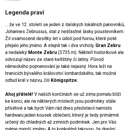
Legenda praví
… že ve 12. století se jeden z italských lokálních panovníků,
Johannes Zebrusius, stal z nešťastné lásky poustevníkem.
Žil osamoceně desítky let v údolí pod horou, které poté
přejalo jeho jméno. A stejně tak i dva vrcholy,
Gran Zebru
a nedaleký
Monte Zebru
(3735 m). Někteří historikové ale
odvozují název ze staré keltštiny či latiny. Původ
německého pojmenování je také nejasný. Hora leží na
hranicích bývalého království lombardského, tak možná
odtud král v názvu, čili
Königspitze.
Ahoj přátelé!
V našich končinách se už zima pomalu blíží
ke konci, ale na některých místech jsou podmínky stále
přívětivé a tak bych Vám rád dnes představil namísto
hardwaru jeden kousek oblečení, ktrerý je tedy primármě
určený do chladných až zimních podmínek. Jen pro Vás
máme menší změnu. A to konkrétně takovou, že dnešní