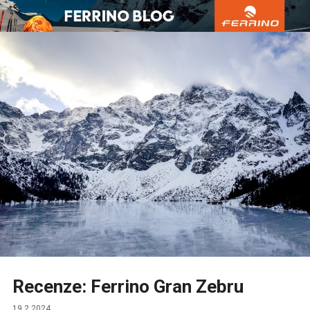
Přejít
k
obsahu
webu
Recenze: Ferrino Gran Zebru
19.2.2024