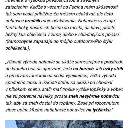
internete, s vysokou priedušnosťou a stredným
zateplením. Keďže s vecami od Ferrina mám skúsenosti,
tak som vedel približne, čo môžem očakávať, ale tieto
nohavice
predčili
moje očakávania. Nohavice vyzerajú
fantasticky, nosím ich bežne do mesta, na kávu, proste
bežný kus oblečenia v zime, alebo v chladnejšom počasí.
(Samozrejme zapadajú do môjho outdoorového štýlu
obliekania.)
„
„Hlavná výhoda nohavíc sa ukáže samozrejme v prostredí,
do ktorého boli dizajnované, teda
na horách
. Ich
úzky strih
a predtvarované kolená sedia vynikajúco, veľká výhoda
spodného zipsu a úzkosti strihu sa ukážu pri chodení
v hlbokom snehu, stačí mať troška vyžšie topánky a vôbec
nie sú potrebné návleky, proste
sneh nevyhrnie nohavicu
tak, aby sa sneh dostal do topánky. Zase pri rozopnutom
zipse úplne kľudne natiahnete nohavice
na lyťžiarku
.“