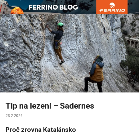
Přejít
k
obsahu
webu
Tip na lezení – Sadernes
23.2.2026
Proč zrovna Katalánsko