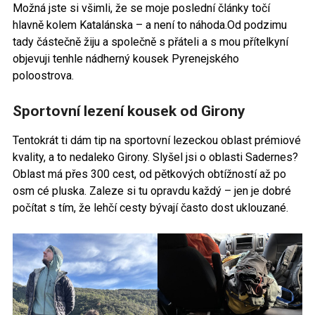
Možná jste si všimli, že se moje poslední články točí
hlavně kolem Katalánska – a není to náhoda.Od podzimu
tady částečně žiju a společně s přáteli a s mou přítelkyní
objevuji tenhle nádherný kousek Pyrenejského
poloostrova.
Sportovní lezení kousek od Girony
Tentokrát ti dám tip na sportovní lezeckou oblast prémiové
kvality, a to nedaleko Girony. Slyšel jsi o oblasti Sadernes?
Oblast má přes 300 cest, od pětkových obtížností až po
osm cé pluska. Zaleze si tu opravdu každý – jen je dobré
počítat s tím, že lehčí cesty bývají často dost uklouzané.