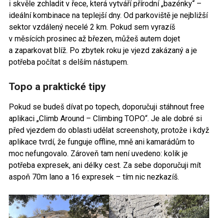
i skvěle zchladit v řece, která vytváří přírodní „bazénky“ –
ideální kombinace na teplejší dny. Od parkoviště je nejbližší
sektor vzdálený necelé 2 km. Pokud sem vyrazíš
v měsících prosinec až březen, můžeš autem dojet
a zaparkovat blíž. Po zbytek roku je vjezd zakázaný a je
potřeba počítat s delším nástupem.
Topo a praktické tipy
Pokud se budeš dívat po topech, doporučuji stáhnout free
aplikaci „Climb Around – Climbing TOPO“. Je ale dobré si
před vjezdem do oblasti udělat screenshoty, protože i když
aplikace tvrdí, že funguje offline, mně ani kamarádům to
moc nefungovalo. Zároveň tam není uvedeno: kolik je
potřeba expresek, ani délky cest. Za sebe doporučuji mít
aspoň 70m lano a 16 expresek – tím nic nezkazíš.