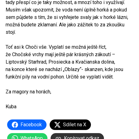
tady přespí co je taky možnost, a mnozí toho i využívají.
Musím však upozornit, že voda není úplně horká a pokud
sem půjdete s tím, že si vyhřejete svaly jak v horké lázni,
možná budete zklamaní. Ale jako zážitek to za zkoušku
stojí.
Toť asi k Choči vše. Vyplatí se možná ještě říct,
že Chočské vrchy mají ještě pár krásných zákoutí –
Liptovský Starhrad, Prosiecka a Kvačianska dolina,
na konce které se nachází „Oblazy“- skanzen, kde jsou
funkční pily na vodní pohon. Určitě se vyplatí vidět.
Za magory na horách,
Kuba
Facebook
Sdílet na X
WhatsApp
Kopírovat odkaz