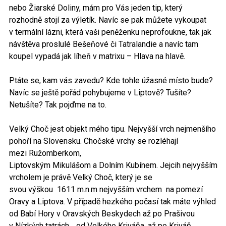
nebo Žiarské Doliny, mám pro Vás jeden tip, který
rozhodně stojí za výletík. Navíc se pak můžete vykoupat
v termální lázni, která vaši peněženku neprofoukne, tak jak
návštěva proslulé Bešeňové či Tatralandie a navíc tam
koupel vypadá jak líheň v matrixu – Hlava na hlavě.
Ptáte se, kam vás zavedu? Kde tohle úžasné místo bude?
Navíc se ještě pořád pohybujeme v Liptově? Tušíte?
Netušíte? Tak pojďme na to.
Velký Choč jest objekt mého tipu. Nejvyšší vrch nejmenšího
pohoří na Slovensku. Chočské vrchy se rozléhají
mezi Ružomberkom,
Liptovským Mikulášom a Dolním Kubínem. Jejcih nejvyšším
vrcholem je právě Velký Choč, který je se
svou výškou 1611 m.n.m nejvyšším vrchem na pomezí
Oravy a Liptova. V případě hezkého počasí tak máte výhled
od Babí Hory v Oravských Beskydech až po Prašivou
v Nízkých tatrách… od Velkého Kriváňa, až po Kriváň