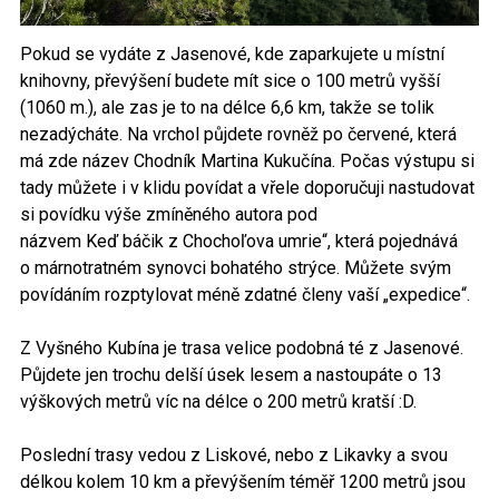
Pokud se vydáte z Jasenové, kde zaparkujete u místní
knihovny, převýšení budete mít sice o 100 metrů vyšší
(1060 m.), ale zas je to na délce 6,6 km, takže se tolik
nezadýcháte. Na vrchol půjdete rovněž po červené, která
má zde název Chodník Martina Kukučína. Počas výstupu si
tady můžete i v klidu povídat a vřele doporučuji nastudovat
si povídku výše zmíněného autora pod
názvem Keď báčik z Chochoľova umrie“, která pojednává
o márnotratném synovci bohatého strýce. Můžete svým
povídáním rozptylovat méně zdatné členy vaší „expedice“.
Z Vyšného Kubína je trasa velice podobná té z Jasenové.
Půjdete jen trochu delší úsek lesem a nastoupáte o 13
výškových metrů víc na délce o 200 metrů kratší :D.
Poslední trasy vedou z Liskové, nebo z Likavky a svou
délkou kolem 10 km a převýšením téměř 1200 metrů jsou