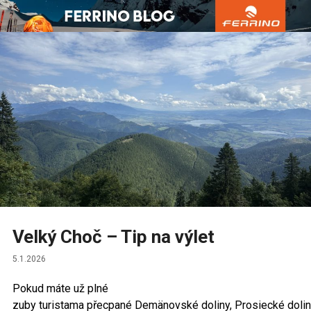
Přejít
k
obsahu
webu
Velký Choč – Tip na výlet
5.1.2026
Pokud máte už plné
zuby turistama přecpané Demänovské doliny, Prosiecké doli