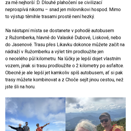
za mě nejhorší :D. Dlouhé plahočení se civilizací
neprospívá nikomu – snad jen milovníkovi hospod. Mimo
to výstup těmihle trasami prostě není hezký.
Na nástupní místa se dostanete v pohodě autobusem
z Ružomberka, hlavně do Valaské Dubové, Liskové, nebo
do Jasenové. Trasu přes Likavku dokonce můžete začít na
nádraží v Ružomberku a výlet tím prodloužíte jen
o necelého půl kilometru. Na lůčky je lepší dojet vlastním
vozem, jinak si trasu prodloužíte o 2 kilometry po asfaltce.
Obecně je ale lepší jet kamkoliv spíš autobusem, ať si pak
trasy můžete kombinovat a z Choče sejít jinou cestou, než
jste šli na horu.