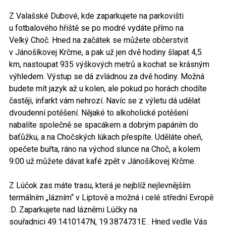
Z Valašské Dubové, kde zaparkujete na parkovišti
u fotbalového hřiště se po modré vydáte přímo na
Velký Choč. Hned na začátek se můžete občerstvit
v Jánošíkovej Krčme, a pak už jen dvě hodiny šlapat 4,5
km, nastoupat 935 výškových metrů a kochat se krásným
výhledem. Výstup se dá zvládnou za dvě hodiny. Možná
budete mít jazyk až u kolen, ale pokud po horách chodíte
častěji, infarkt vám nehrozí. Navíc se z výletu dá udělat
dvoudenní potěšení. Nějaké to alkoholické potěšení
nabalíte společně se spacákem a dobrým papáním do
baťůžku, a na Chočských lúkach přespíte. Uděláte oheň,
opečete buřta, ráno na východ slunce na Choč, a kolem
9:00 už můžete dávat kafé zpět v Jánošíkovej Krčme.
Z Lúčok zas máte trasu, která je nejblíž nejlevnějším
termálním „lázním“ v Liptově a možná i celé střední Evropě
:D. Zaparkujete nad lázněmi Lúčky na
souřadnici 49.1410147N, 19.3874731E . Hned vedle Vás