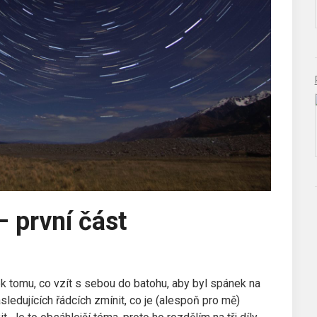
 první část
k tomu, co vzít s sebou do batohu, aby byl spánek na
ledujících řádcích zmínit, co je (alespoň pro mě)