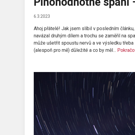
Plnohodnotné spaní 
6.3.2023
Ahoj přátelé! Jak jsem slíbil v posledním článku
navázal druhým dílem a trochu se zaměřil na spac
může ušetřit spoustu nervů a ve výsledku třeba i 
(alespoň pro mě) důležité a co by měl…
Pokračov