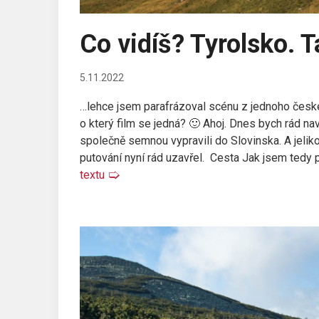
Co vidíš? Tyrolsko. T
5.11.2022
…lehce jsem parafrázoval scénu z jednoho českéh
o který film se jedná? 🙂 Ahoj. Dnes bych rád na
společně semnou vypravili do Slovinska. A jelik
putování nyní rád uzavřel. Cesta Jak jsem tedy 
textu
🢡