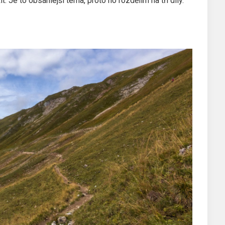
. Je to obsáhlejší téma, proto ho rozdělím na tři díly.