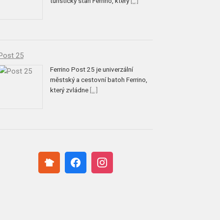
turistický stan Ferrino, který
[...]
Post 25
Ferrino Post 25 je univerzální
městský a cestovní batoh Ferrino,
který zvládne
[...]