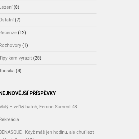
Lezení
(8)
Ostatní
(7)
Recenze
(12)
Rozhovory
(1)
Tipy kam vyrazit
(28)
Turisika
(4)
NEJNOVĚJŠÍ PŘÍSPĚVKY
Malý – veľký batoh, Ferrino Summit 48
Rekreácia
BENASQUE: Když máš jen hodinu, ale chuť lézt