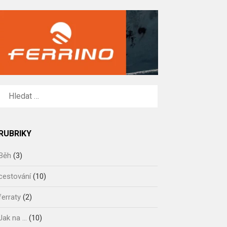
VYHLEDÁVÁNÍ
RUBRIKY
Běh
(3)
cestování
(10)
ferraty
(2)
Jak na …
(10)