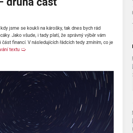
– druhá část
, kdy jsme se koukli na károšky, tak dnes bych rád
áky. Jako všude, i tady platí, že správný výběr vám
část financí. V následujících řádcích tedy zmíním, co je
ání textu
🢡