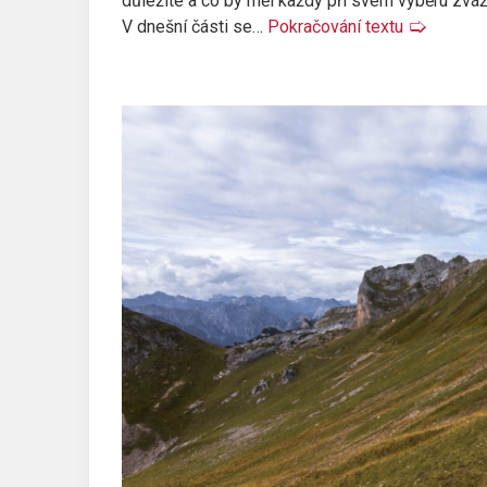
důležité a co by měl každý při svém výběru zvážit
V dnešní části se…
Pokračování textu
🢡