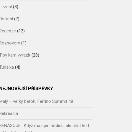
Lezení
(8)
Ostatní
(7)
Recenze
(12)
Rozhovory
(1)
Tipy kam vyrazit
(28)
Turisika
(4)
NEJNOVĚJŠÍ PŘÍSPĚVKY
Malý – veľký batoh, Ferrino Summit 48
Rekreácia
BENASQUE: Když máš jen hodinu, ale chuť lézt