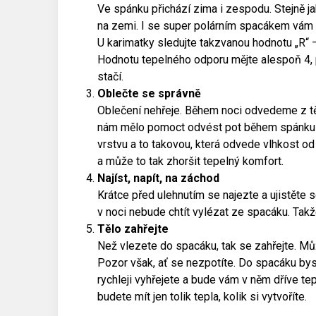
Ve spánku přichází zima i zespodu. Stejně j
na zemi. I se super polárním spacákem vám
U karimatky sledujte takzvanou hodnotu „R“ – 
Hodnotu tepelného odporu mějte alespoň 4, 
stačí.
Oblečte se správně
Oblečení nehřeje. Během noci odvedeme z těla
nám mělo pomoct odvést pot během spánku p
vrstvu a to takovou, která odvede vlhkost od
a může to tak zhoršit tepelný komfort.
Najíst, napít, na záchod
Krátce před ulehnutím se najezte a ujistěte 
v noci nebude chtít vylézat ze spacáku. Tak
Tělo zahřejte
Než vlezete do spacáku, tak se zahřejte. Mů
Pozor však, ať se nezpotíte. Do spacáku byst
rychleji vyhřejete a bude vám v něm dříve te
budete mít jen tolik tepla, kolik si vytvoříte.