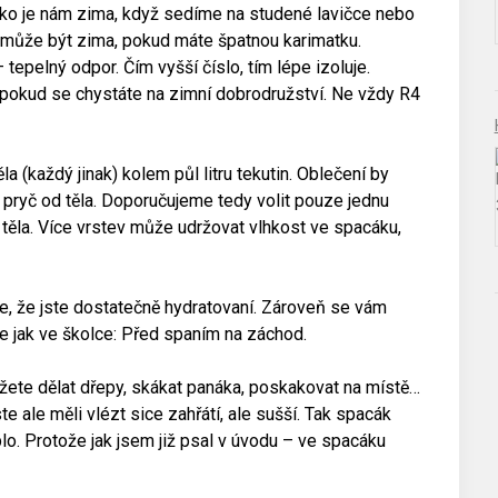
ako je nám zima, když sedíme na studené lavičce nebo
 může být zima, pokud máte špatnou karimatku.
tepelný odpor. Čím vyšší číslo, tím lépe izoluje.
pokud se chystáte na zimní dobrodružství. Ne vždy R4
 (každý jinak) kolem půl litru tekutin. Oblečení by
ryč od těla. Doporučujeme tedy volit pouze jednu
 těla. Více vrstev může udržovat vlhkost ve spacáku,
se, že jste dostatečně hydratovaní. Zároveň se vám
že jak ve školce: Před spaním na záchod.
žete dělat dřepy, skákat panáka, poskakovat na místě…
e ale měli vlézt sice zahřátí, ale sušší. Tak spacák
plo. Protože jak jsem již psal v úvodu – ve spacáku