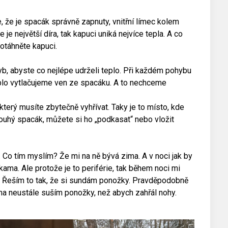
e, že je spacák správně zapnuty, vnitřní límec kolem
e největší díra, tak kapuci uniká nejvíce tepla. A co
otáhněte kapuci.
, abyste co nejlépe udrželi teplo. Při každém pohybu
eplo vytlačujeme ven ze spacáku. A to nechceme
terý musíte zbytečně vyhřívat. Taky je to místo, kde
louhý spacák, můžete si ho „podkasat“ nebo vložit
. Co tím myslím? Že mi na ně bývá zima. A v noci jak by
ma. Ale protože je to periférie, tak během noci mi
? Řeším to tak, že si sundám ponožky. Pravděpodobně
ama neustále suším ponožky, než abych zahřál nohy.