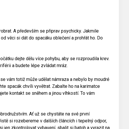
robrat. A především se připrav psychicky. Jakmile
 od věci si dát do spacáku oblečení a prohřát ho. Do
očátku dejte dělu více pohybu, aby se rozproudila krev.
riférii a budete lépe zvládat mráz.
 se vám totiž může udělat námraza a nebylo by moudré
te spacák chvíli vyvětrat. Zabalte ho na karimatce
ete kontakt se sněhem a jinou vlhkostí. To vám
rodružstvím. Ať už se chystáte na své první
 Jistě si rozebereme v dalších článcích i tepelný odpor,
si jen zkontrolovat vybavení, sbalit si batoh a vyrazit na