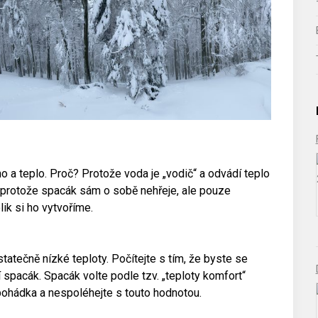
ho a teplo. Proč? Protože voda je „vodič“ a odvádí teplo
, protože spacák sám o sobě nehřeje, ale pouze
lik si ho vytvoříme.
atečně nízké teploty. Počítejte s tím, že byste se
 spacák. Spacák volte podle tzv. „teploty komfort“
 pohádka a nespoléhejte s touto hodnotou.