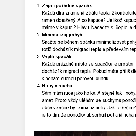
Zapni pořádně spacák
Každá díra znamená ztrátu tepla. Zkontrolujt
ramen dotažený. A co kapuce? Jelikož kapuce j
máme v kapuci? Hlavu. Nasaďte si čepici a d
Minimalizuj pohyb
Snažte se během spánku minimalizovat pohyb
totiž dochází k migraci tepla a především t
Vyplň spacák
Každé prázdné místo ve spacáku je prostor, k
dochází k migraci tepla. Pokud máte příliš d
k nohám suchou péřovou bundu.
Nohy v suchu
Sám mám ruce jako holka. A stejně tak i nohy
smet. Proto vždy uléhám se suchýma ponožka
občas začne být zima na nohy. Jak to řeším
je to tím, že ponožky absorbují pot a já noh