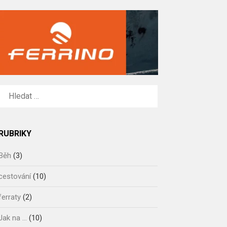
VYHLEDÁVÁNÍ
RUBRIKY
Běh
(3)
cestování
(10)
ferraty
(2)
Jak na …
(10)