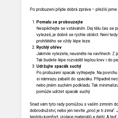
Po probuzení přijde dobrá zpráva – přežili jsme.
Pomalu se probouzejte
Nespěchejte se vstáváním. Dej tělu čas se p
vylezeš, je dobré se rychle obléct. Není tedy
prohřátého se vždy lépe leze.
Rychlý ohřev
Jakmile vylezete, neusněte na vavřínech. Z p
Tak budete lépe rozvádět teplou krev i do pe
Udržujte spacák suchý
Po probuzení spacák vytřepejte. Na povrchu
si námrazu zabalit do spacáku. Případně nech
nebo jiném suchém podkladu. Tak minimalizuj
pomůže udržet spacák suchý.
Snad vám tyto rady pomůžou s vaším zimním dob
dobrodružství, nebo jen nevíte „proč je ti zima“.
teplotu komfort, izolace materiálů a další. A teď 