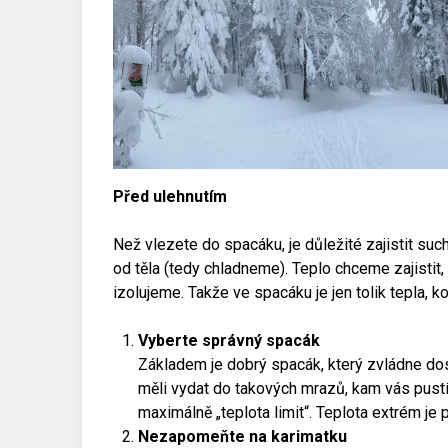
Před ulehnutím
Než vlezete do spacáku, je důležité zajistit suc
od těla (tedy chladneme). Teplo chceme zajistit
izolujeme. Takže ve spacáku je jen tolik tepla, ko
Vyberte správný spacák
Základem je dobrý spacák, který zvládne dost
měli vydat do takových mrazů, kam vás pustí
maximálně „teplota limit“. Teplota extrém je
Nezapomeňte na karimatku