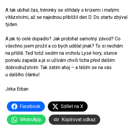
A tak ubíhal čas, tréninky se střídaly s krizemi i malými
vítězstvími, až se najednou přiblížil den D. Do startu zbýval
týden.
A jak to celé dopadlo? Jak probíhal samotný závod? Co
všechno jsem prožil a co bych udělal jinak? To si nechám
na příště. Teď totiž sedím na vrcholu Lysé hory, slunce
pomalu zapadá a já si užívám chvíli ticha před dalším
dobrodružstvím. Tak zatím ahoj – a těším se na vás
u dalšího článku!
Jirka Erban
Facebook
Sdílet na X
WhatsApp
Kopírovat odkaz