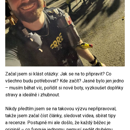
Začal jsem si klást otázky: Jak se na to připravit? Co
všechno budu potřebovat? Kde začít? Jasné bylo jen jedno
– musím běhat víc, pořídit si nové boty, vyzkoušet doplňky
stravy a ideálně i zhubnout.
Nikdy předtím jsem se na takovou výzvu nepřipravoval,
takže jsem začal číst články, sledovat videa, sbírat tipy
a recenze. Postupně mi ale došlo, že každý běžec je
originál – co funguje jednomu, nemusí sedět druhému.