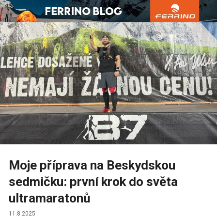
Přejít
k
obsahu
webu
Moje příprava na Beskydskou
sedmičku: první krok do světa
ultramaratonů
11.8.2025