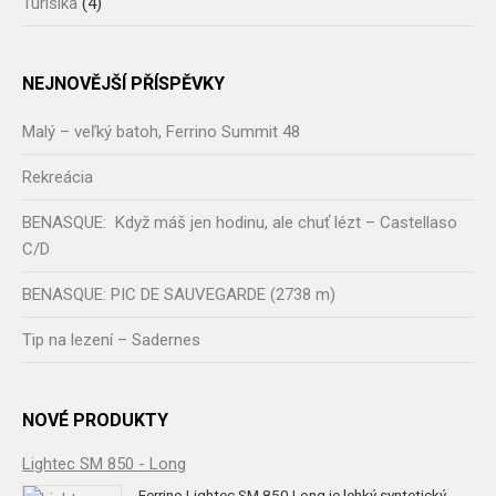
Turisika
(4)
NEJNOVĚJŠÍ PŘÍSPĚVKY
Malý – veľký batoh, Ferrino Summit 48
Rekreácia
BENASQUE: Když máš jen hodinu, ale chuť lézt – Castellaso
C/D
BENASQUE: PIC DE SAUVEGARDE (2738 m)
Tip na lezení – Sadernes
NOVÉ PRODUKTY
Lightec SM 850 - Long
Ferrino Lightec SM 850 Long je lehký syntetický