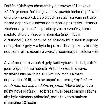
Dalším důležitým tématem bylo stravování. U takové
zátěže je nemožné fungovat bez pravidelného doplňování
energie – jenže když se člověk zastaví a začne jíst, tělo
začne odpočívat a návrat do tempa je pak těžký. Jedinou
zkušenost jsem měl s produkty známé značky, kterou
najdete skoro v každém nákupáku (ano, mluvím
o Nutrendu). Četl jsem, že se žaludek musí naučit přijímat
energetické gely – a byla to pravda. První pokusy končily
nepříjemnými pauzami a zvuky připomínajícími jelena v říji.
A zatímco jsem zkoušel gely, ladil výbavu a běhal, úplně
jsem zapomněl na hubnutí. Přitom každé kilo navíc
znamená kilo navíc na 101 km. No, moc se mi to
nepovedlo. Řídil jsem se aspoň mottem:
„Když už ne
zhubnout, tak aspoň dobře vypadat.
“
Nové boty, nové
hůlky, nové kraťasy – to přece musí běžet samo! Hlavně
aby bylo všechno pohodlné, protože v tom strávím
minimálně 20 hodin.