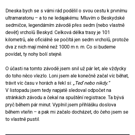
Dneska bych se s vámi rád podělil o svou cestu k prvnímu
ultramaratonu – a to ne ledajakému. Mluvím o Beskydské
sedmičce, legendárním závodě přes sedm (nebo vlastně
devět) vrcholů Beskyd. Celková délka trasy je 101
kilometrů, ale oficiálně se počítá jen sedm vrcholů, protože
dva z nich mají méně než 1000 m n. m. Co si budeme
povídat, ty nohy bolí stejně.
O účasti na tomto závodě jsem snil už pár let, ale vždycky
do toho něco vlezlo. Loni jsem ale konečně začal víc běhat,
trávit víc času v horách a řekl si:
„Teď nebo nikdy.
“
V listopadu jsem tedy napjatě sledoval odpočet na
stránkách závodu a čekal na spuštění registrace. Ta bývá
pryč během pár minut. Vyplnil jsem přihlášku doslova
během vteřin – a pak mi začalo docházet, do čeho jsem se
to vlastně pustil.