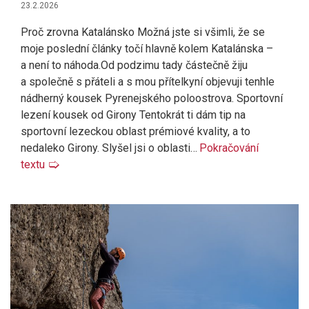
23.2.2026
Proč zrovna Katalánsko Možná jste si všimli, že se
moje poslední články točí hlavně kolem Katalánska –
a není to náhoda.Od podzimu tady částečně žiju
a společně s přáteli a s mou přítelkyní objevuji tenhle
nádherný kousek Pyrenejského poloostrova. Sportovní
lezení kousek od Girony Tentokrát ti dám tip na
sportovní lezeckou oblast prémiové kvality, a to
nedaleko Girony. Slyšel jsi o oblasti…
Pokračování
textu
🢡