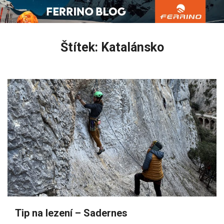
Přejít
k
obsahu
Štítek:
Katalánsko
webu
Tip na lezení – Sadernes