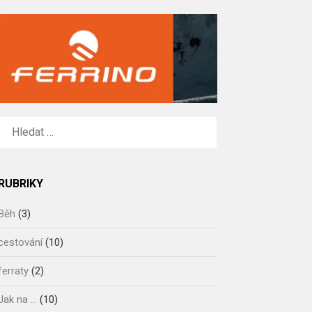
VYHLEDÁVÁNÍ
RUBRIKY
Běh
(3)
cestování
(10)
ferraty
(2)
Jak na …
(10)