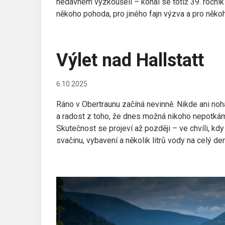
nedávnem vyzkoušeli – konal se totiž 39. roční
někoho pohoda, pro jiného fajn výzva a pro něko
Výlet nad Hallstatt
6.10.2025
Ráno v Obertraunu začíná nevinně. Nikde ani noh
a radost z toho, že dnes možná nikoho nepotk
Skutečnost se projeví až později – ve chvíli, kd
svačinu, vybavení a několik litrů vody na celý d