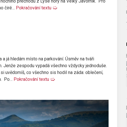
k nočního přechodu z Lysé hory na Velký Javorník. Pro
ho čiré…
Pokračování textu
🢡
a a já hledám místo na parkování. Úsměv na tváři
ám. Jenže zespodu vypadá všechno vždycky jednoduše.
y si uvědomíš, co všechno sis hodil na záda: oblečení,
en. Po…
Pokračování textu
🢡