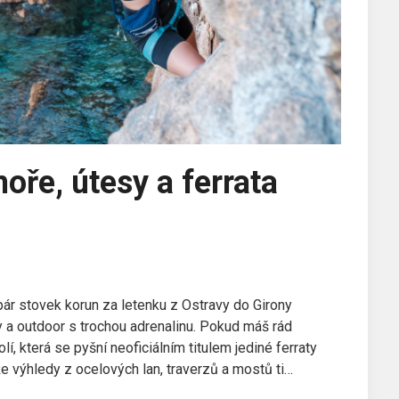
oře, útesy a ferrata
pár stovek korun za letenku z Ostravy do Girony
y a outdoor s trochou adrenalinu. Pokud máš rád
í, která se pyšní neoficiálním titulem jediné ferraty
e výhledy z ocelových lan, traverzů a mostů ti…