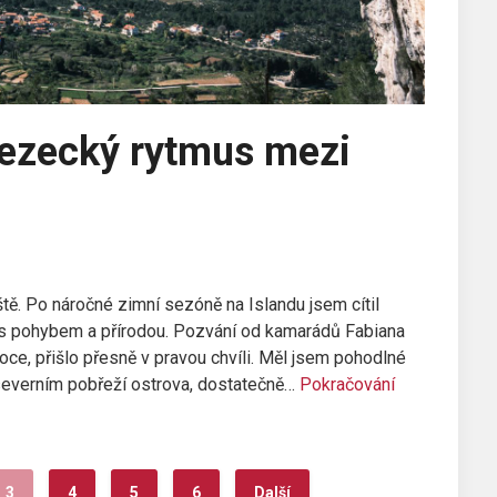
Lezecký rytmus mezi
iště. Po náročné zimní sezóně na Islandu jsem cítil
 s pohybem a přírodou. Pozvání od kamarádů Fabiana
oce, přišlo přesně v pravou chvíli. Měl jsem pohodlné
everním pobřeží ostrova, dostatečně…
Pokračování
3
4
5
6
Další