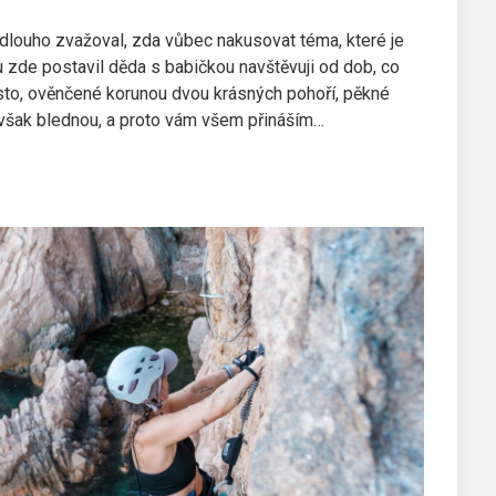
louho zvažoval, zda vůbec nakusovat téma, které je
 zde postavil děda s babičkou navštěvuji od dob, co
ísto, ověnčené korunou dvou krásných pohoří, pěkné
však blednou, a proto vám všem přináším…