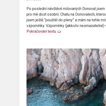
Po poslední návštěvě milovaných Donoval jsem d
pro mě dost osobní. Chatu na Donovalech, kterou
jsem ještě “pouštěl do pleny” a mám na tohle m
vzpomínky. Vzpomínky (jakkoliv nesmazatelné) 
Pokračování textu
🢡