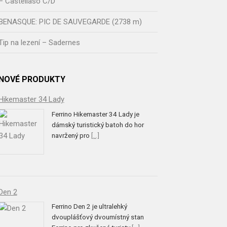
– Castellaso C/D
BENASQUE: PIC DE SAUVEGARDE (2738 m)
Tip na lezení – Sadernes
NOVÉ PRODUKTY
Hikemaster 34 Lady
Ferrino Hikemaster 34 Lady je
dámský turistický batoh do hor
navržený pro
[...]
Den 2
Ferrino Den 2 je ultralehký
dvouplášťový dvoumístný stan