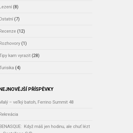
Lezení
(8)
Ostatní
(7)
Recenze
(12)
Rozhovory
(1)
Tipy kam vyrazit
(28)
Turisika
(4)
NEJNOVĚJŠÍ PŘÍSPĚVKY
Malý – veľký batoh, Ferrino Summit 48
Rekreácia
BENASQUE: Když máš jen hodinu, ale chuť lézt