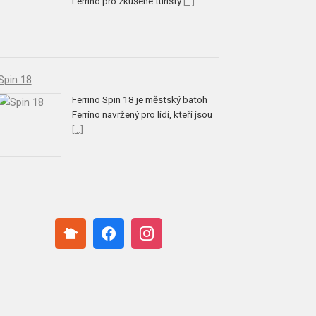
Ferrino pro zkušené turisty
[...]
Spin 18
Ferrino Spin 18 je městský batoh
Ferrino navržený pro lidi, kteří jsou
[...]