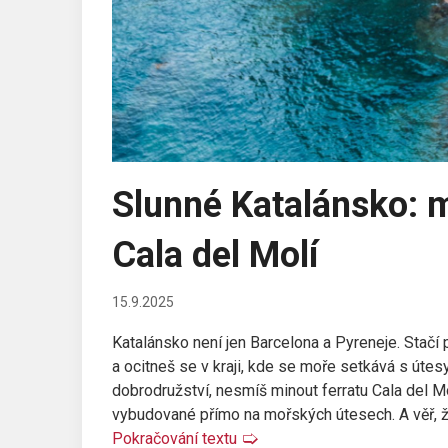
Slunné Katalánsko: m
Cala del Molí
15.9.2025
Katalánsko není jen Barcelona a Pyreneje. Stačí 
a ocitneš se v kraji, kde se moře setkává s útes
dobrodružství, nesmíš minout ferratu Cala del Mol
vybudované přímo na mořských útesech. A věř, ž
Pokračování textu
🢡