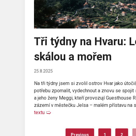
Tři týdny na Hvaru: 
skálou a mořem
25.8.2025
Na tři týdny jsem si zvolil ostrov Hvar jako útoč
potřebu zpomalit, vydechnout a znovu se spojit
a jeho ženy Meggi, kteří provozují Guesthouse R
zázemí v městečku Jelsa – malém přístavu na s
textu
🢡
Previous
1
2