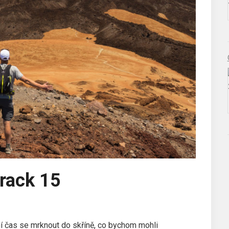
Track 15
lní čas se mrknout do skříně, co bychom mohli