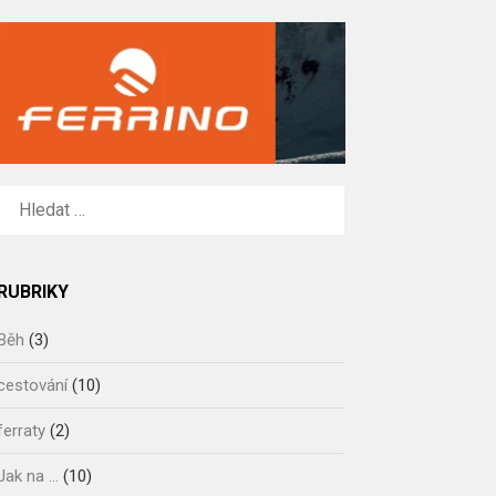
VYHLEDÁVÁNÍ
RUBRIKY
Běh
(3)
cestování
(10)
ferraty
(2)
Jak na …
(10)