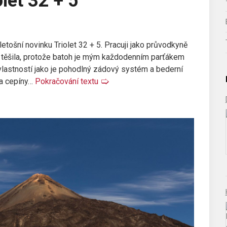
let 32 + 5
letošní novinku Triolet 32 + 5. Pracuji jako průvodkyně
i těšila, protože batoh je mým každodenním parťákem
lastností jako je pohodlný zádový systém a bederní
na cepíny…
Pokračování textu
🢡