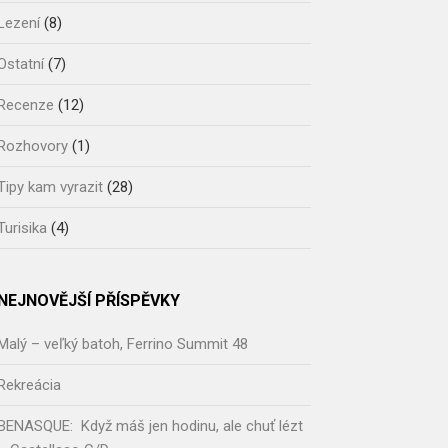
Lezení
(8)
Ostatní
(7)
Recenze
(12)
Rozhovory
(1)
Tipy kam vyrazit
(28)
Turisika
(4)
NEJNOVĚJŠÍ PŘÍSPĚVKY
Malý – veľký batoh, Ferrino Summit 48
Rekreácia
BENASQUE: Když máš jen hodinu, ale chuť lézt