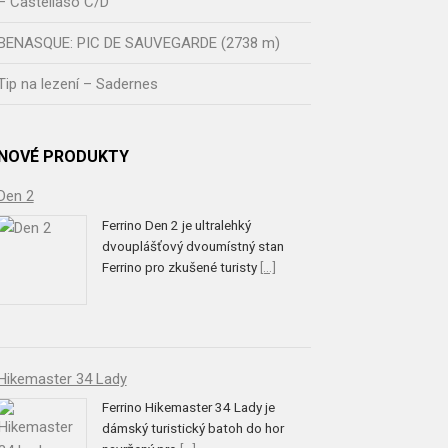
– Castellaso C/D
BENASQUE: PIC DE SAUVEGARDE (2738 m)
Tip na lezení – Sadernes
NOVÉ PRODUKTY
Den 2
Ferrino Den 2 je ultralehký
dvouplášťový dvoumístný stan
Ferrino pro zkušené turisty
[...]
Hikemaster 34 Lady
Ferrino Hikemaster 34 Lady je
dámský turistický batoh do hor